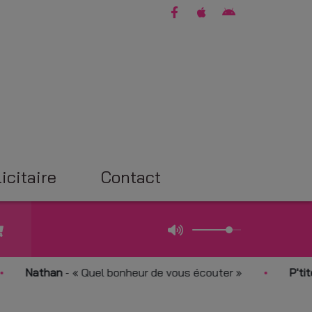
icitaire
Contact
athan
-
Quel bonheur de vous écouter
P'tite étoil