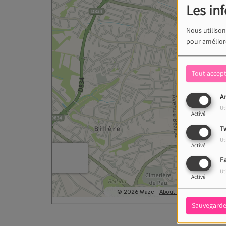
Les in
Nous utilison
pour améliore
Tout accep
An
Ut
Activé
Tw
Ut
Activé
F
Ut
Activé
Sauvegarde