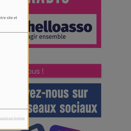
tre site et
Suivez-nous !
pulsé par Orejime