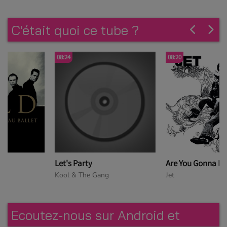
C'était quoi ce tube ?
08:24
08:20
Let's Party
Are You Gonna Be My Girl
Kool & The Gang
Jet
Ecoutez-nous sur Android et