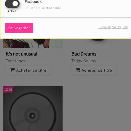
Facebook
Utilisation: Fonctionnalité
Activé
Propulsé par Orejime
Sauvegarder
It's not unusual
Bad Dreams
Tom Jones
Teddy Swims
Acheter ce titre
Acheter ce titre
12:28