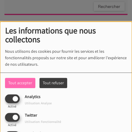
12:42
12:38
Les informations que nous
collectons
Nous utilisons des cookies pour fournir les services et les
fonctionnalités proposés sur notre site et pour améliorer l'expérience
de nos utilisateurs.
Tout accepter
Tout refuser
Say my name
Papaoutai
Destiny's Child
Stromae
Analytics
Acheter ce titre
Acheter ce titre
Utilisation: Analyse
Activé
Twitter
Utilisation: Fonctionnalité
12:36
12:32
Activé