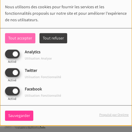
Nous utilisons des cookies pour fournir les services et les
fonctionnalités proposés sur notre site et pour améliorer l'expérience
de nos utilisateurs.
Section Paloise Vs Stade
Toulousain
Tout accepter
Tout refuser
Analytics
Utilisation: Analyse
Activé
Teréga Open Pau-Pyrénées
Twitter
Utilisation: Fonctionnalité
Activé
Facebook
Utilisation: Fonctionnalité
Activé
Un dimanche au rugby !
Propulsé par Orejime
Sauvegarder