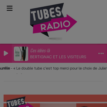
Ces idées-là
BERTIGNAC ET LES VISITEURS
Application mobile
élie
-
Le double tube c'est top merci pour le choix de Juliet