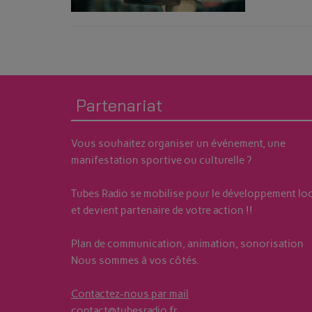
Radio - Prior
Partenariat
Vous souhaitez organiser un événement, une
manifestation sportive ou culturelle ?
Tubes Radio se mobilise pour le développement loc
et devient partenaire de votre action !!
Plan de communication, animation, sonorisation
Nous sommes à vos côtés.
Contactez-nous par mail
contact@tubesradio.fr