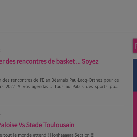
S
r des rencontres de basket ... Soyez
!
r des rencontres de l'Elan Béarnais Pau-Lacq-Orthez pour ce
s 2022. A vos agendas ... Tous au Palais des sports pour
os béarnais !!
S
Paloise Vs Stade Toulousain
e tout le monde attend ! Honhaaaaaa Section !!!