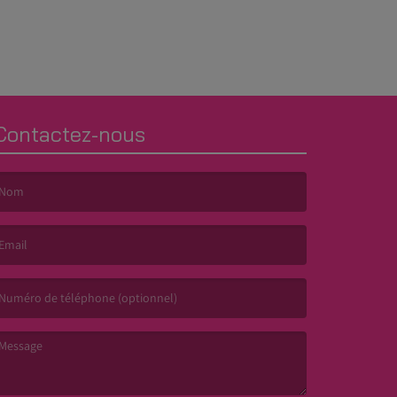
Contactez-nous
e nom est obligatoire. )
’email est obligatoire. )