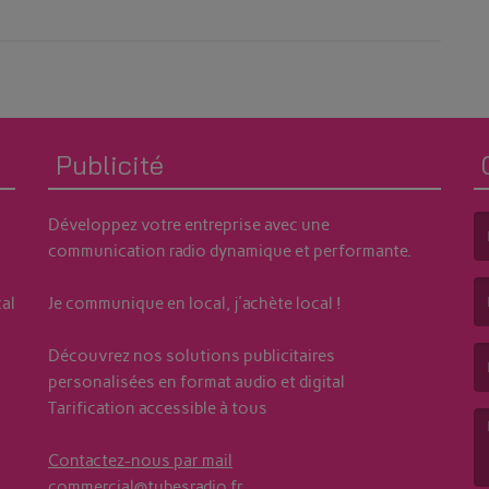
ité au Local !!!
Publicité
Développez votre entreprise avec une
communication radio dynamique et performante.
(L
al
Je communique en local, j'achète local !
(L
Découvrez nos solutions publicitaires
personalisées en format audio et digital
Tarification accessible à tous
Contactez-nous par mail
commercial@tubesradio.fr