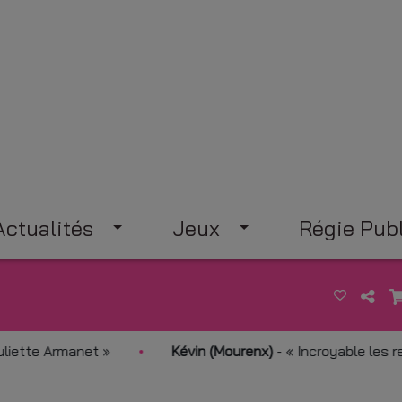
Actualités
Jeux
Régie Publ
te Armanet
Kévin (Mourenx)
-
Incroyable les remix tu