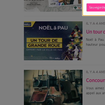
du Hameau. 
soutenir nos joueurs ver
Sauvegarde
adulte achetée = Place enfant offerte Po
partout dans
IL Y A 4 AN
Un tour 
Noël à Pau.
hauteur pour
de cette be
s'occupe de v
IL Y A 4 AN
Concours 
Vous aimez 
appel aux am
et promouvoi
site internet