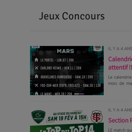
Jeux Concours
IL Y A 4 AN
Calendrie
attentif !
Le calendrie
mois de mar
encourager n
IL Y A 4 AN
Section 
LE match qu