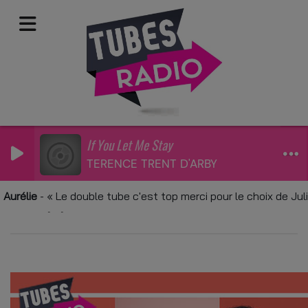
If You Let Me Stay
TERENCE TRENT D'ARBY
Application mobile
urélie
-
Le double tube c'est top merci pour le choix de Juli