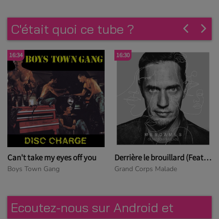
C'était quoi ce tube ?
16:34
16:30
Can't take my eyes off you
Derrière le brouillard (Feat Louane)
Boys Town Gang
Grand Corps Malade
Ecoutez-nous sur Android et