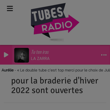
Tu ten iras
LA ZARRA
Pau - Les inscriptions
Aurélie
-
Le double tube c'est top merci pour le choix de Jul
pour la braderie d'hiver
2022 sont ouvertes