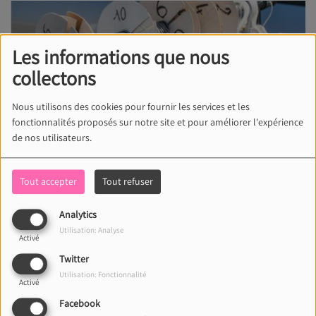
Les informations que nous
collectons
Nous utilisons des cookies pour fournir les services et les
fonctionnalités proposés sur notre site et pour améliorer l'expérience
de nos utilisateurs.
Tout accepter
Tout refuser
Analytics
12 JANVIER 2022
Utilisation: Analyse
Activé
La traditionnelle braderie d'hiver aura lieu les
Twitter
vendredi 4 et samedi 5 mars 2022. Malgré la
Utilisation: Fonctionnalité
Activé
situation sanitaire, la Ville de Pau a souhaité
Facebook