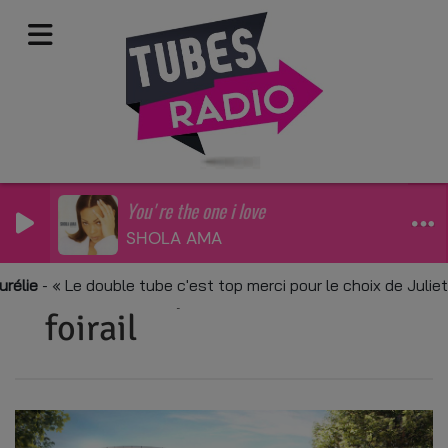
You're the one i love
SHOLA AMA
Le futur pôle culturel du
ie
-
Le double tube c'est top merci pour le choix de Juliette
foirail