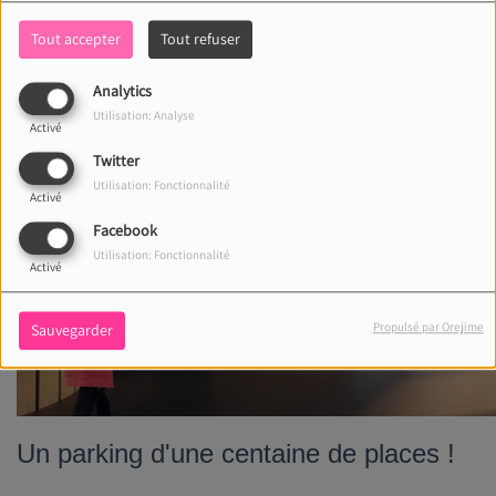
Tout accepter
Tout refuser
Analytics
Utilisation: Analyse
Activé
Twitter
Utilisation: Fonctionnalité
Activé
Facebook
Utilisation: Fonctionnalité
Activé
Propulsé par Orejime
Sauvegarder
Un parking d'une centaine de places !